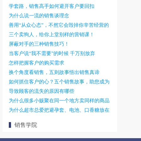
学套路，销售高手如何避开客户要回扣
为什么说一流的销售谈理念
善用“从众心态”，不然它会毁掉你辛苦经营的
营销成果
三个卖狗人，给你上堂别样的营销课！
屏蔽对手的三种销售技巧！
当客户说“我不需要”的时候 千万别放弃
怎样把握客户的购买需求
换个角度看销售，五则故事悟出销售真谛
如何抓住客户的心？五个销售故事，助您成为
销售高手
导致顾客的流失的原因有哪些
为什么很多小贩聚在同一个地方卖同样的商品
为什么超市总爱把避孕套、电池、口香糖放在
收银台附近？
销售学院