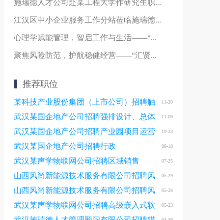
施瑞德人才公司赴某工程大学作研究生职...
江汉区中小企业服务工作分站莅临施瑞德...
心理学赋能管理，智启工作与生活——“...
聚焦风险防范，护航稳健经营——“汇贤...
推荐职位
某科技产业股份集团（上市公司）招聘触
11-20
感材料研发工程师
武汉某国企地产公司招聘强排设计、总体
11-09
规划设计
武汉某国企地产公司招聘产业园项目运营
10-23
武汉某国企地产公司招聘行政
08-18
武汉某声学物联网公司招聘区域销售
07-25
山西风尚新能源技术服务有限公司招聘风
05-29
电巡检员
山西风尚新能源技术服务有限公司招聘风
05-28
电运维一体岗
武汉某声学物联网公司招聘高级嵌入式软
05-23
件开发
武汉施瑞德人才管理顾问有限公司招聘猎
04-29