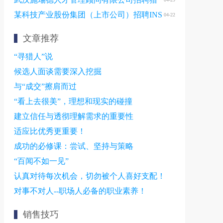
头顾问
某科技产业股份集团（上市公司）招聘INS
04-22
膜片专家
文章推荐
“寻猎人”说
候选人面谈需要深入挖掘
与“成交”擦肩而过
“看上去很美”，理想和现实的碰撞
建立信任与透彻理解需求的重要性
适应比优秀更重要！
成功的必修课：尝试、坚持与策略
“百闻不如一见”
认真对待每次机会，切勿被个人喜好支配！
对事不对人--职场人必备的职业素养！
销售技巧