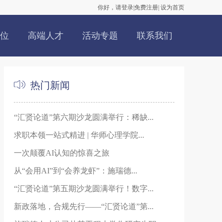
你好，请登录
|
免费注册
|
设为首页
位
高端人才
活动专题
联系我们
热门新闻
“汇贤论道”第六期沙龙圆满举行：稀缺...
求职本领一站式精进 | 华师心理学院...
一次颠覆AI认知的惊喜之旅
从“会用AI”到“会养龙虾”：施瑞德...
“汇贤论道”第五期沙龙圆满举行！数字...
新政落地，合规先行——“汇贤论道”第...