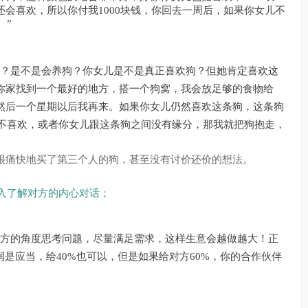
会喜欢，所以你付我1000块钱，你回去一周后，如果你女儿不
。”
狗？是不是会养狗？你女儿是不是真正喜欢狗？但她肯定喜欢这
你家找到一个最好的地方，搭一个狗窝，我会放足够的食物给
然后一个星期以后我再来。如果你女儿仍然喜欢这条狗，这条狗
说不喜欢，或者你女儿跟这条狗之间没有缘分，那我就把狗抱走，
很痛快地买了第三个人的狗，甚至没有讨价还价的想法。
入了解对方的内心对话；
对方的角度思考问题，尽量满足需求，这样生意会越做越大！正
润是应当，给40%也可以，但是如果给对方60%，你的合作伙伴