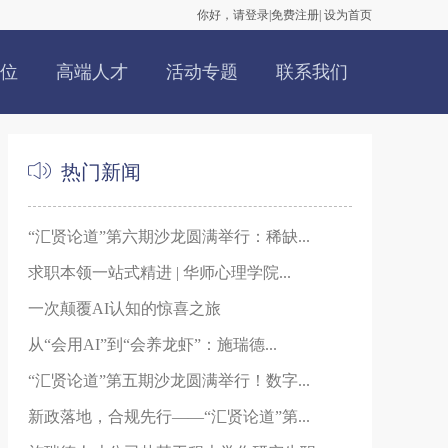
你好，请登录
|
免费注册
|
设为首页
位
高端人才
活动专题
联系我们
热门新闻
“汇贤论道”第六期沙龙圆满举行：稀缺...
求职本领一站式精进 | 华师心理学院...
一次颠覆AI认知的惊喜之旅
从“会用AI”到“会养龙虾”：施瑞德...
“汇贤论道”第五期沙龙圆满举行！数字...
新政落地，合规先行——“汇贤论道”第...