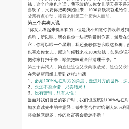
钱，这个价格也合适，我不敢确认你女儿明天是不是还
喜欢了，只要你把狗狗抱回来，1000块钱我就退给你
父亲有点心动，接着来到第三个卖狗人面前。
第三个卖狗人说
“你女儿看起来挺喜欢的，但是我不知道你养没养过
条狗，所以呢，我会跟你一块把狗带到你家，然后在
它，你可以喂一个星期，我还会教你怎么喂这条狗，
也喜欢你女儿，那这时候我来收1000块钱，如果你
把你家打扫干净，顺便把味道全部清理干净。”
第三个卖狗人，简直让这位父亲两眼放光。这位父亲
在营销新思维上看到这样3句话
1
、
100%
必须
站在对方的角度，走进对方的世界，深
2
、
永远不卖承诺，只卖结果！
3
、
没有营销，只有人性！
当面对我们自己的客户时，我们也应该以100%站在
如李嘉诚先生的生意经：做生意合作时给别人50%利
将会越来越多，你的财富将会源源不断！