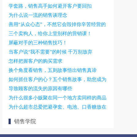
学套路，销售高手如何避开客户要回扣
为什么说一流的销售谈理念
善用“从众心态”，不然它会毁掉你辛苦经营的
营销成果
三个卖狗人，给你上堂别样的营销课！
屏蔽对手的三种销售技巧！
当客户说“我不需要”的时候 千万别放弃
怎样把握客户的购买需求
换个角度看销售，五则故事悟出销售真谛
如何抓住客户的心？五个销售故事，助您成为
销售高手
导致顾客的流失的原因有哪些
为什么很多小贩聚在同一个地方卖同样的商品
为什么超市总爱把避孕套、电池、口香糖放在
收银台附近？
销售学院