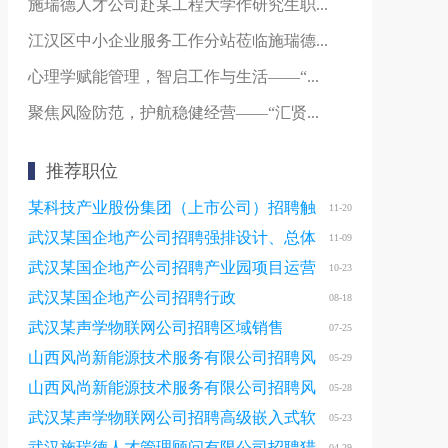
施瑞德人才公司赴某工程大学作研究生职...
江汉区中小企业服务工作分站莅临施瑞德...
心理学赋能管理，智启工作与生活——“...
聚焦风险防范，护航稳健经营——“汇贤...
推荐职位
某科技产业股份集团（上市公司）招聘触
11-20
感材料研发工程师
武汉某国企地产公司招聘强排设计、总体
11-09
规划设计
武汉某国企地产公司招聘产业园项目运营
10-23
武汉某国企地产公司招聘行政
08-18
武汉某声学物联网公司招聘区域销售
07-25
山西风尚新能源技术服务有限公司招聘风
05-29
电巡检员
山西风尚新能源技术服务有限公司招聘风
05-28
电运维一体岗
武汉某声学物联网公司招聘高级嵌入式软
05-23
件开发
武汉施瑞德人才管理顾问有限公司招聘猎
04-29