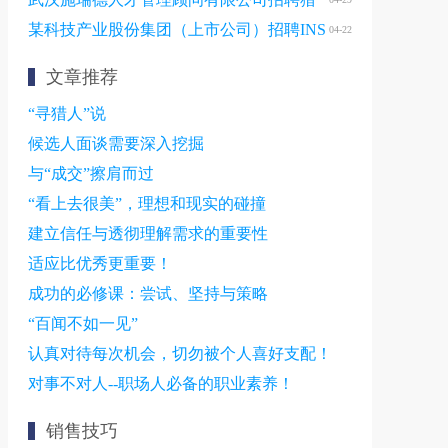
头顾问
某科技产业股份集团（上市公司）招聘INS
04-22
膜片专家
文章推荐
“寻猎人”说
候选人面谈需要深入挖掘
与“成交”擦肩而过
“看上去很美”，理想和现实的碰撞
建立信任与透彻理解需求的重要性
适应比优秀更重要！
成功的必修课：尝试、坚持与策略
“百闻不如一见”
认真对待每次机会，切勿被个人喜好支配！
对事不对人--职场人必备的职业素养！
销售技巧